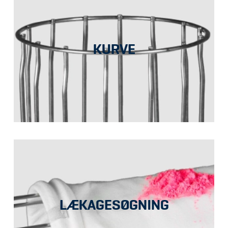
KURVE
LÆKAGESØGNING