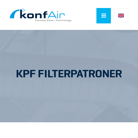

KPF FILTERPATRONER