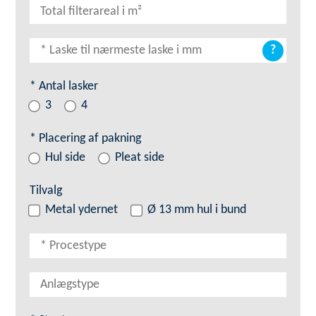
?
* Antal lasker
3
4
* Placering af pakning
Hul side
Pleat side
Tilvalg
Metal ydernet
Ø 13 mm hul i bund