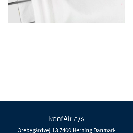
konfAir a/s
Orebygårdvej 13 7400 Herning Danmark