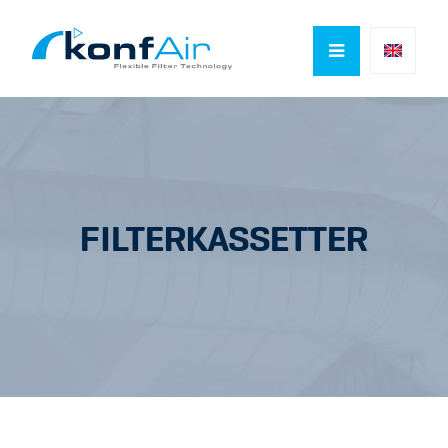

FILTERKASSETTER