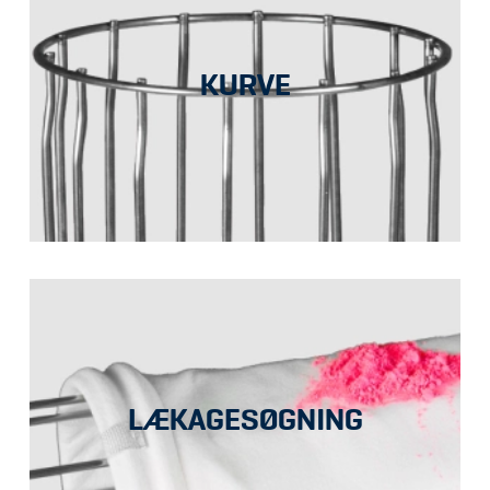
KURVE
LÆKAGESØGNING