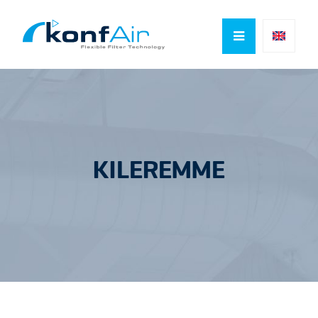

KILEREMME