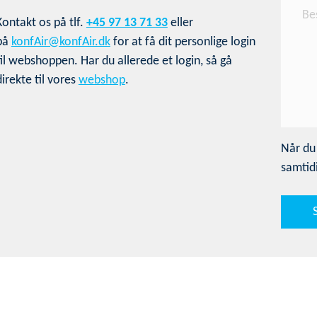
Kontakt os på tlf.
+45 97 13 71 33
eller
på
konfAir@konfAir.dk
for at få dit personlige login
til webshoppen. Har du allerede et login, så gå
direkte til vores
webshop
.
Når du
samtidi